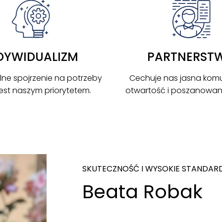
DYWIDUALIZM
PARTNERST
lne spojrzenie na potrzeby
Cechuje nas jasna komu
 jest naszym priorytetem.
otwartość i poszanowanie
SKUTECZNOŚĆ I WYSOKIE STANDAR
Beata Robak