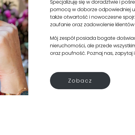
Specjalizuję się w doradztwie i pośr
pomocą w doborze odpowiedniej usłu
także otwartość i nowoczesne spojr
zaufanie oraz zadowolenie klientów t
Mój zespół posiada bogate doświad
nieruchomości, ale przede wszystki
oraz poufność. Poznaj nas, zapytaj i
Zobacz
me, Campiglia Marittima, 