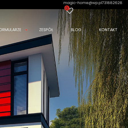
magic-home@wp.pl
731882628
0
ORMULARZE
ZESPÓŁ
BLOG
KONTAKT