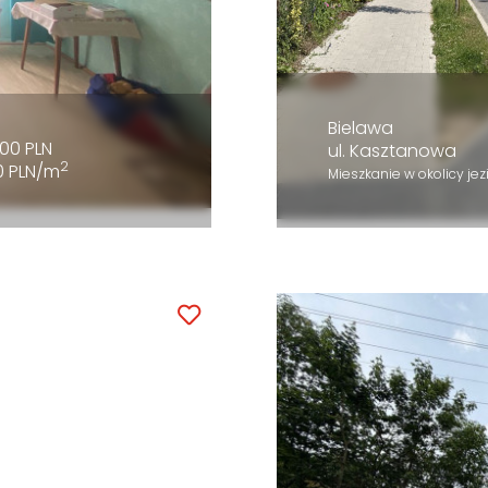
Bielawa
00 PLN
ul. Kasztanowa
2
0 PLN/m
Mieszkanie w okolicy jez