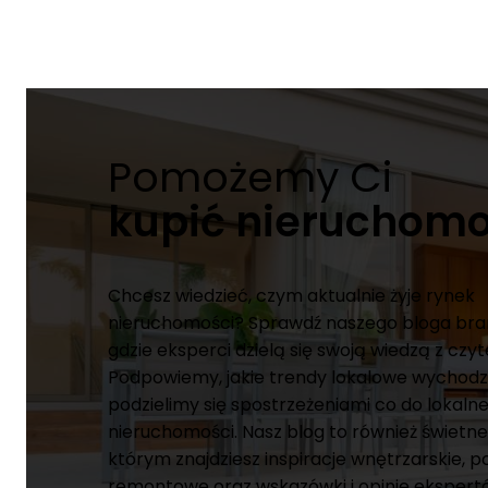
Pomożemy Ci
kupić nieruchom
Chcesz wiedzieć, czym aktualnie żyje rynek
nieruchomości? Sprawdź naszego bloga br
gdzie eksperci dzielą się swoją wiedzą z czyt
Podpowiemy, jakie trendy lokalowe wychodz
podzielimy się spostrzeżeniami co do lokaln
nieruchomości. Nasz blog to również świetne
którym znajdziesz inspiracje wnętrzarskie, 
remontowe oraz wskazówki i opinie ekspert