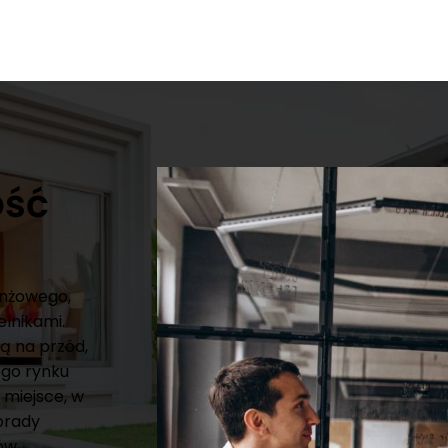
ość
anżowego,
elnikami.
ą na przód,
ego rynku
 miejsce, w
porady
ów.