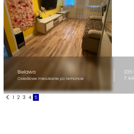
335 
Bielawa
7 44
Osiedlowe mieszkanie po remoncie
1
2
3
4
5