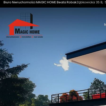
Biuro Nieruchomości MAGIC HOME Beata Robak
Ząbkowicka 35 B