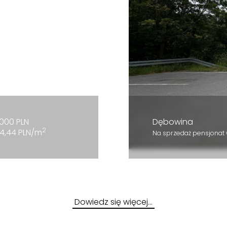
000 PLN
Dębowina
2
4,44 PLN/m
Na sprzedaż pensjonat
Dowiedz się więcej…