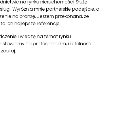
ednictwie na rynku nieruchomości. Służę
gi. Wyróżnia mnie partnerskie podejście, a
zenie na branżę. Jestem przekonana, że
o ich najlepsze referencje.
czenie i wiedzę na temat rynku
m stawiamy na profesjonalizm, rzetelność
 zaufaj.
Mieszkanie | Sprzedaż
Livorno, Toskania,
57021, Włochy