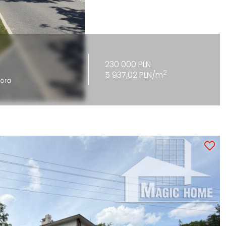
230 000 PLN
2
5 937,02 PLN/m
iora