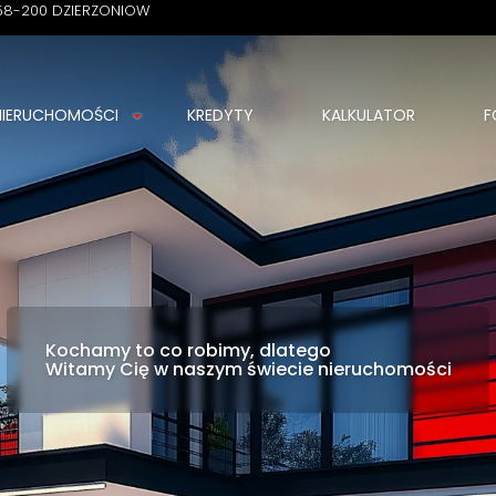
58-200 DZIERZONIOW
NIERUCHOMOŚCI
KREDYTY
KALKULATOR
F
Kochamy to co robimy, dlatego
Witamy Cię w naszym świecie nieruchomości