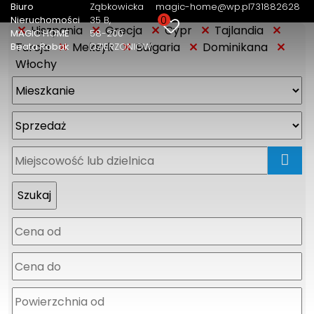
Biuro
Ząbkowicka
magic-home@wp.pl
731882628
0
Nieruchomości
35 B
Hiszpania
Grecja
Cypr
Tajlandia
MAGIC HOME
58-200
Turcja
Meksyk
Bułgaria
Dominikana
Beata Robak
DZIERZONIOW
Włochy
mapa