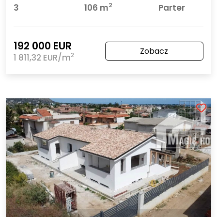
2
3
106 m
Parter
192 000 EUR
Zobacz
2
1 811,32 EUR/m