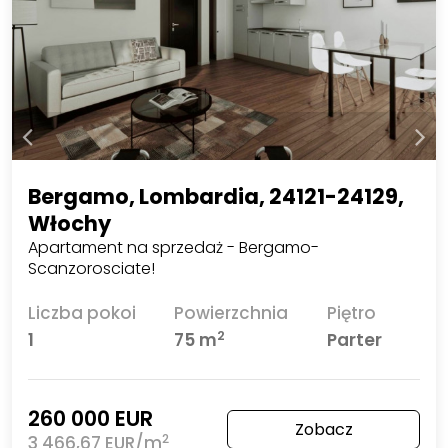
Bergamo, Lombardia, 24121-24129,
Włochy
Apartament na sprzedaż - Bergamo-
Scanzorosciate!
Liczba pokoi
Powierzchnia
Piętro
2
1
75 m
Parter
260 000 EUR
Zobacz
2
3 466,67 EUR/m