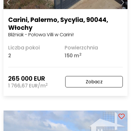
Carini, Palermo, Sycylia, 90044,
Włochy
Bliźniak - Połowa Villi w Carini!
Liczba pokoi
Powierzchnia
2
2
150 m
265 000 EUR
Zobacz
2
1 766,67 EUR/m