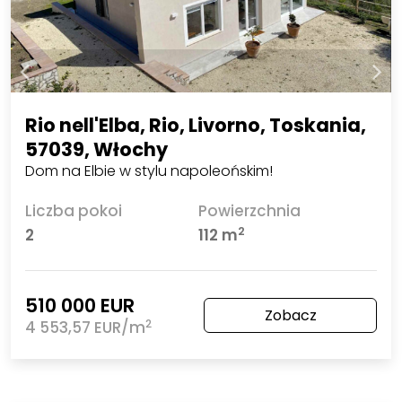
Rio nell'Elba, Rio, Livorno, Toskania,
57039, Włochy
Dom na Elbie w stylu napoleońskim!
Liczba pokoi
Powierzchnia
2
2
112 m
510 000 EUR
Zobacz
2
4 553,57 EUR/m